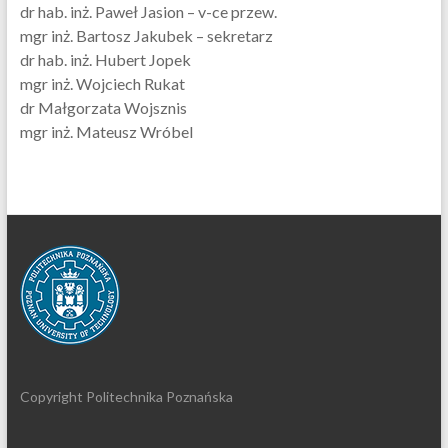
dr hab. inż. Paweł Jasion – v-ce przew.
mgr inż. Bartosz Jakubek – sekretarz
dr hab. inż. Hubert Jopek
mgr inż. Wojciech Rukat
dr Małgorzata Wojsznis
mgr inż. Mateusz Wróbel
Copyright Politechnika Poznańska